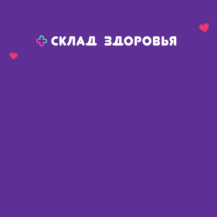
Назад
Ваш город:
Тюмень
Тюмень
Ваш город:
Нет, выбрать другой
Да
Главная
Каталог
Медикаменты и БАДы
Заболевания ЖКТ
Противодиарейные средства
Противодиарейные средства
Найдено 204 товара
Фильтр