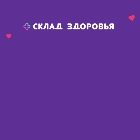
Назад
Ваш город:
Тюмень
Тюмень
Ваш город:
Нет, выбрать другой
Да
Главная
Каталог
Перевязочные средства
Перевязочные средства
Найдено 1415 товаров
Фильтр