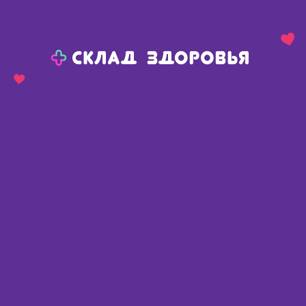
Назад
Ваш город:
Сива
Сива
Ваш город:
Нет, выбрать другой
Да
Главная
Каталог
Средства гигиены
Женская гигиена
Прокладки гигиенические
Прокладки гигиенические
Найдено 321 товар
Фильтр