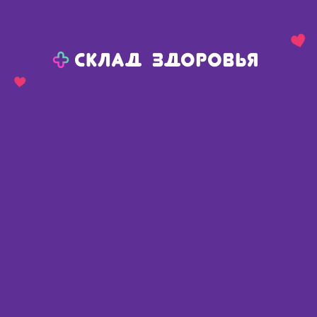
Назад
Ваш город:
Сива
Сива
Ваш город:
Нет, выбрать другой
Да
Главная
Каталог
Средства гигиены
Женская гигиена
Прокладки гигиенические
Прокладки гигиенические
Найдено 321 товар
Фильтр