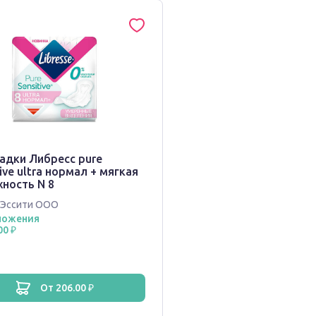
адки Либресс pure
ive ultra нормал + мягкая
ность N 8
Эссити ООО
ложения
00 ₽
от 206.00 ₽