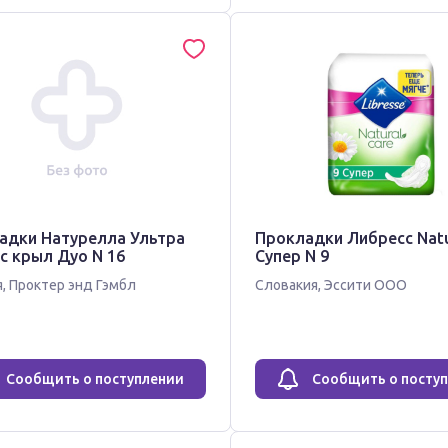
адки Натурелла Ультра
Прокладки Либресс Natu
с крыл Дуо N 16
Супер N 9
я
,
Проктер энд Гэмбл
Словакия
,
Эссити ООО
Сообщить о поступлении
Сообщить о посту