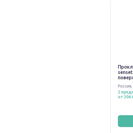
Прокл
senset
поверх
Россия
,
2 пред
от 206.