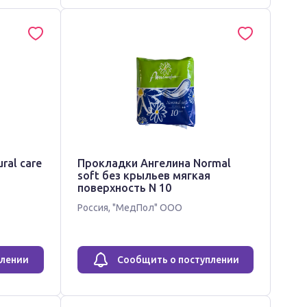
ral care
Прокладки Ангелина Normal
soft без крыльев мягкая
поверхность N 10
Россия
,
"МедПол" ООО
плении
Сообщить о поступлении