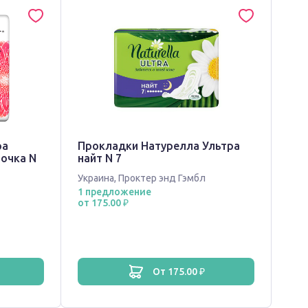
ра
Прокладки Натурелла Ультра
точка N
найт N 7
Украина
,
Проктер энд Гэмбл
1 предложение
от 175.00 ₽
от 175.00 ₽