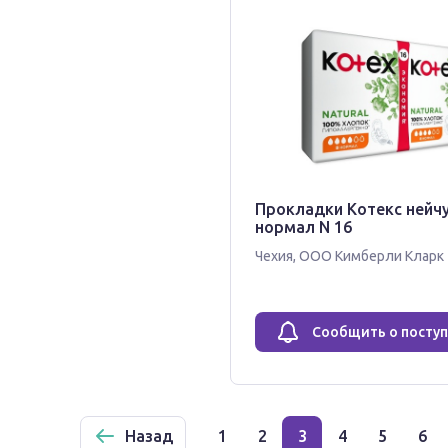
Прокладки Котекс нейч
нормал N 16
Чехия
,
ООО Кимберли Кларк
Сообщить о посту
Назад
1
2
3
4
5
6