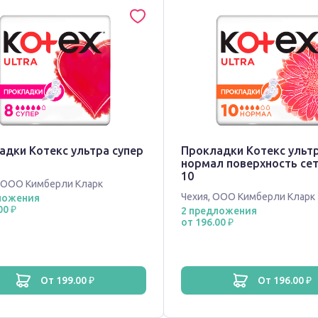
адки Котекс ультра супер
Прокладки Котекс ульт
нормал поверхность се
10
ООО Кимберли Кларк
Чехия
,
ООО Кимберли Кларк
ложения
00 ₽
2 предложения
от 196.00 ₽
от 199.00 ₽
от 196.00 ₽