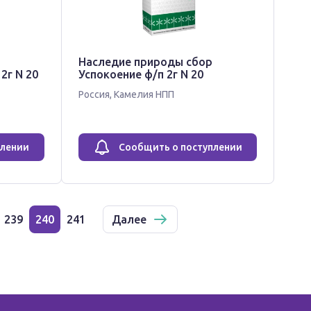
Наследие природы сбор
2г N 20
Успокоение ф/п 2г N 20
Россия
,
Камелия НПП
плении
Сообщить о поступлении
239
240
241
Далее