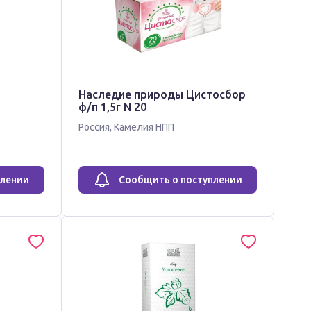
Наследие природы Цистосбор
ф/п 1,5г N 20
Россия
,
Камелия НПП
плении
Сообщить о поступлении