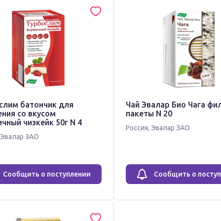
слим батончик для
Чай Эвалар Био Чага фи
ения со вкусом
пакеты N 20
чный чизкейк 50г N 4
Россия
,
Эвалар ЗАО
Эвалар ЗАО
Сообщить о поступлении
Сообщить о посту