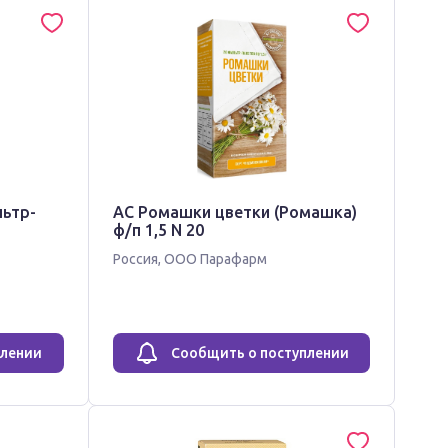
льтр-
АС Ромашки цветки (Ромашка)
ф/п 1,5 N 20
Россия
,
ООО Парафарм
плении
Сообщить о поступлении