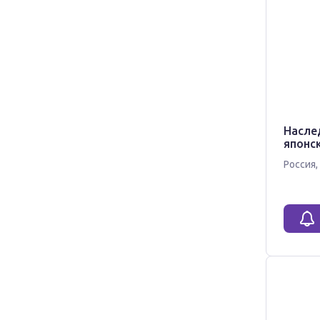
Насле
японс
Россия
,