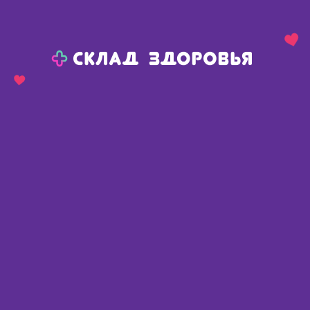
Назад
Ваш город:
Тюмень
Тюмень
Ваш город:
Нет, выбрать другой
Да
Главная
Каталог
Диетическое питание, напитки
Диетическое питание, напитки
Найдено 2404 товара
Фильтр