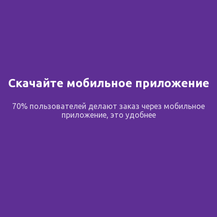
от 151.00 ₽
Скачайте мобильное приложение
ЧАГА гриб ф/п 1.5 N20
Ромашка аптечная ф/п
70% пользователей делают заказ через мобильное
N 20
приложение, это удобнее
Россия
,
Лекрасэт
Россия
,
Камелия НПП
5 предложений
1 предложение
от 139.00 ₽
от 104.00 ₽
от 139.00 ₽
от 104.00 ₽